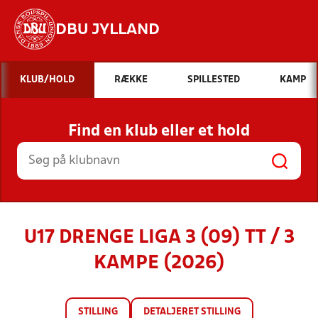
DBU JYLLAND
Hvad vil du søge efter?
KLUB/HOLD
RÆKKE
SPILLESTED
KAMP
INDHOLD OG NYHEDER
Find en klub eller et hold
STILLINGER, RESULTATER, KLUBBER OG
HOLD
U17 DRENGE LIGA 3 (09) TT / 3
KAMPE (2026)
STILLING
DETALJERET STILLING