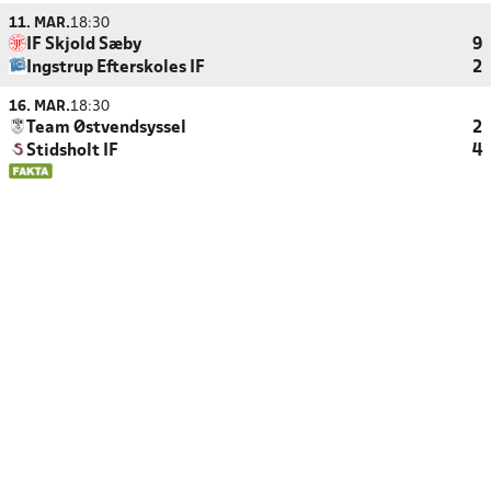
11. MAR.
18:30
IF Skjold Sæby
9
Ingstrup Efterskoles IF
2
16. MAR.
18:30
Team Østvendsyssel
2
Stidsholt IF
4