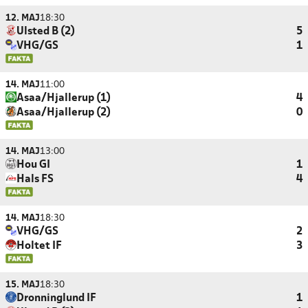
12. MAJ
18:30
Ulsted B (2)
5
VHG/GS
1
14. MAJ
11:00
Asaa/Hjallerup (1)
4
Asaa/Hjallerup (2)
0
14. MAJ
13:00
Hou GI
1
Hals FS
4
14. MAJ
18:30
VHG/GS
2
Holtet IF
3
15. MAJ
18:30
Dronninglund IF
1