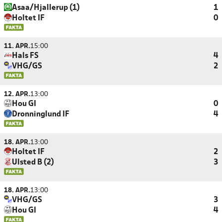
Asaa/Hjallerup (1)
1
Holtet IF
0
11. APR.
15:00
Hals FS
4
VHG/GS
2
12. APR.
13:00
Hou GI
0
Dronninglund IF
4
18. APR.
13:00
Holtet IF
2
Ulsted B (2)
3
18. APR.
13:00
VHG/GS
3
Hou GI
4