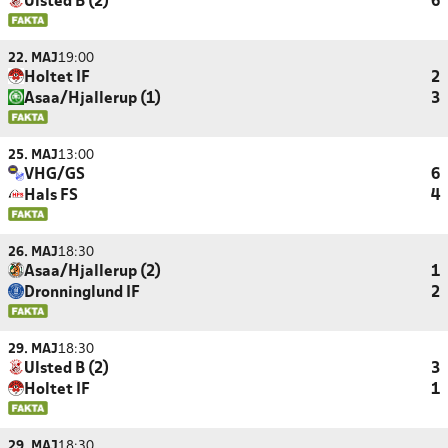
Ulsted B (2)
6
22. MAJ
19:00
Holtet IF
2
Asaa/Hjallerup (1)
3
25. MAJ
13:00
VHG/GS
6
Hals FS
4
26. MAJ
18:30
Asaa/Hjallerup (2)
1
Dronninglund IF
2
29. MAJ
18:30
Ulsted B (2)
3
Holtet IF
1
29. MAJ
18:30