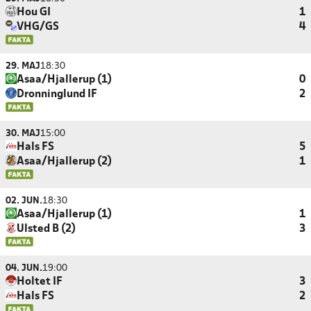
Hou GI
1
VHG/GS
4
29. MAJ
18:30
Asaa/Hjallerup (1)
0
Dronninglund IF
2
30. MAJ
15:00
Hals FS
5
Asaa/Hjallerup (2)
1
02. JUN.
18:30
Asaa/Hjallerup (1)
1
Ulsted B (2)
3
04. JUN.
19:00
Holtet IF
3
Hals FS
2