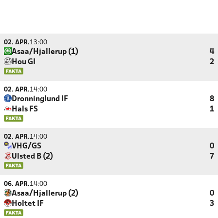
02. APR.
13:00
Asaa/Hjallerup (1)
4
Hou GI
2
02. APR.
14:00
Dronninglund IF
8
Hals FS
1
02. APR.
14:00
VHG/GS
0
Ulsted B (2)
7
06. APR.
14:00
Asaa/Hjallerup (2)
0
Holtet IF
3