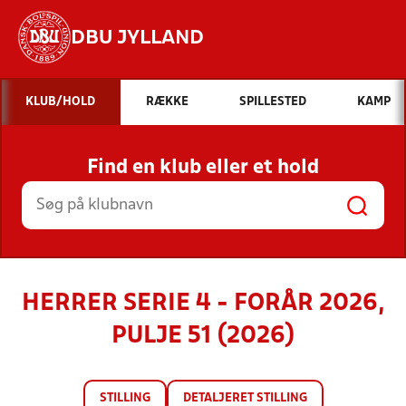
DBU JYLLAND
Hvad vil du søge efter?
KLUB/HOLD
RÆKKE
SPILLESTED
KAMP
INDHOLD OG NYHEDER
Find en klub eller et hold
STILLINGER, RESULTATER, KLUBBER OG
HOLD
HERRER SERIE 4 - FORÅR 2026,
PULJE 51 (2026)
STILLING
DETALJERET STILLING