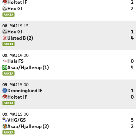
Holtet IF
2
Hou GI
2
08. MAJ
19:15
Hou GI
1
Ulsted B (2)
4
09. MAJ
14:00
Hals FS
0
Asaa/Hjallerup (1)
4
09. MAJ
15:00
Dronninglund IF
1
Holtet IF
0
09. MAJ
15:00
VHG/GS
5
Asaa/Hjallerup (2)
2