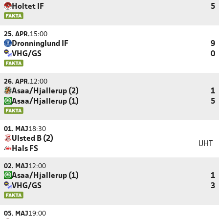
Holtet IF
5
25. APR.
15:00
Dronninglund IF
9
VHG/GS
0
26. APR.
12:00
Asaa/Hjallerup (2)
1
Asaa/Hjallerup (1)
5
01. MAJ
18:30
Ulsted B (2)
UHT
Hals FS
02. MAJ
12:00
Asaa/Hjallerup (1)
1
VHG/GS
3
05. MAJ
19:00