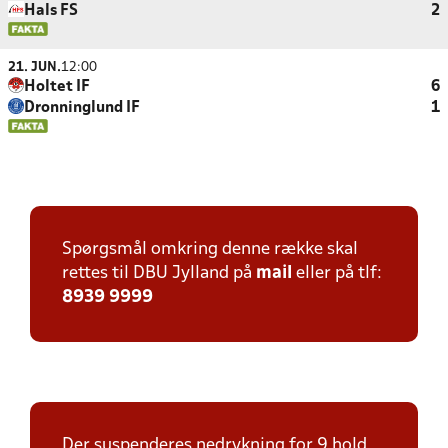
Hals FS
2
21. JUN.
12:00
Holtet IF
6
Dronninglund IF
1
Spørgsmål omkring denne række skal
rettes til DBU Jylland på
mail
eller på tlf:
8939 9999
Der suspenderes nedrykning for 9 hold