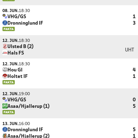
08. JUN.
18:30
VHG/GS
1
Dronninglund IF
3
12. JUN.
18:30
Ulsted B (2)
UHT
Hals FS
12. JUN.
18:30
Hou GI
4
Holtet IF
1
12. JUN.
19:00
VHG/GS
0
Asaa/Hjallerup (1)
5
13. JUN.
16:00
Dronninglund IF
5
Asaa/Hjallerup (2)
1