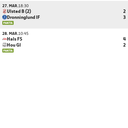
27. MAR.
18:30
Ulsted B (2)
2
Dronninglund IF
3
28. MAR.
10:45
Hals FS
4
Hou GI
2