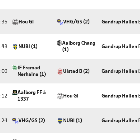
:36
Hou GI
VHG/GS (2)
Gandrup Hallen
B
Aalborg Chang
:48
NUBI (1)
Gandrup Hallen
B
(1)
IF Fremad
:00
Ulsted B (2)
Gandrup Hallen
B
Nørhalne (1)
Aalborg FF á
:12
Hou GI
Gandrup Hallen
B
1337
:24
VHG/GS (2)
NUBI (1)
Gandrup Hallen
B