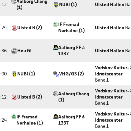
Aalborg Chang
:12
NUBI (1)
Ulsted Hallen
Ba
(1)
IF Fremad
:24
Ulsted B (2)
Ulsted Hallen
Ba
Nørhalne (1)
Aalborg FF á
:36
Hou GI
Ulsted Hallen
Ba
1337
Vodskov Kultur- 
:00
NUBI (1)
VHG/GS (2)
Idrætscenter
Bane 1
Vodskov Kultur- 
Aalborg Chang
:12
Ulsted B (2)
Idrætscenter
(1)
Bane 1
Vodskov Kultur- 
IF Fremad
Aalborg FF á
:24
Idrætscenter
Nørhalne (1)
1337
Bane 1