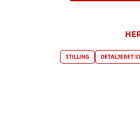
HER
STILLING
DETALJERET S