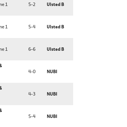
ne 1
5
-
2
Ulsted B
ne 1
5
-
4
Ulsted B
ne 1
6
-
6
Ulsted B
&
4
-
0
NUBI
&
4
-
3
NUBI
&
5
-
4
NUBI