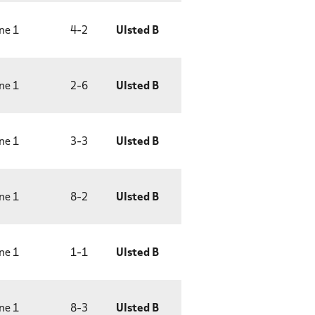
ne 1
4
-
2
Ulsted B
ne 1
2
-
6
Ulsted B
ne 1
3
-
3
Ulsted B
ne 1
8
-
2
Ulsted B
ne 1
1
-
1
Ulsted B
ne 1
8
-
3
Ulsted B