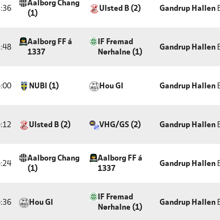
Aalborg Chang
:36
Ulsted B (2)
Gandrup Hallen
B
(1)
Aalborg FF á
IF Fremad
:48
Gandrup Hallen
B
1337
Nørhalne (1)
:00
NUBI (1)
Hou GI
Gandrup Hallen
B
:12
Ulsted B (2)
VHG/GS (2)
Gandrup Hallen
B
Aalborg Chang
Aalborg FF á
:24
Gandrup Hallen
B
(1)
1337
IF Fremad
:36
Hou GI
Gandrup Hallen
B
Nørhalne (1)