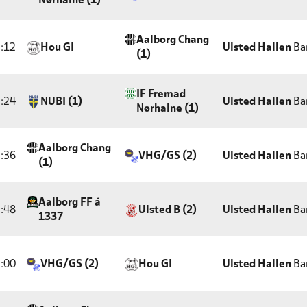
Nørhalne (1)
Aalborg Chang
:12
Hou GI
Ulsted Hallen
Ba
(1)
IF Fremad
:24
NUBI (1)
Ulsted Hallen
Ba
Nørhalne (1)
Aalborg Chang
:36
VHG/GS (2)
Ulsted Hallen
Ba
(1)
Aalborg FF á
:48
Ulsted B (2)
Ulsted Hallen
Ba
1337
:00
VHG/GS (2)
Hou GI
Ulsted Hallen
Ba