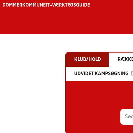
DOMMER
KOMMUNE
IT-VÆRKTØJSGUIDE
KLUB/HOLD
RÆKK
UDVIDET KAMPSØGNING