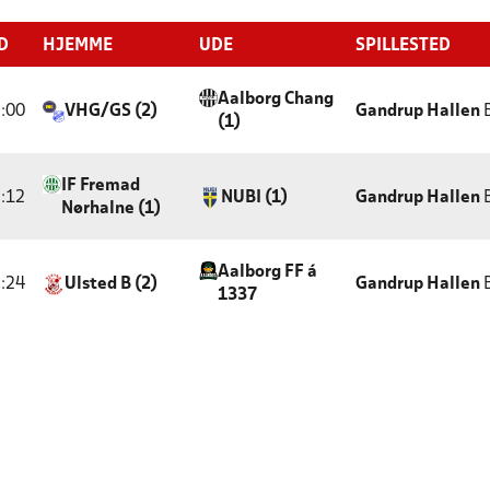
D
HJEMME
UDE
SPILLESTED
Aalborg Chang
:00
VHG/GS (2)
Gandrup Hallen
B
(1)
IF Fremad
:12
NUBI (1)
Gandrup Hallen
B
Nørhalne (1)
Aalborg FF á
:24
Ulsted B (2)
Gandrup Hallen
B
1337