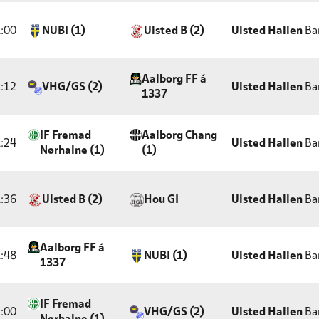
:00
NUBI (1)
Ulsted B (2)
Ulsted Hallen
Ba
Aalborg FF á
:12
VHG/GS (2)
Ulsted Hallen
Ba
1337
IF Fremad
Aalborg Chang
:24
Ulsted Hallen
Ba
Nørhalne (1)
(1)
:36
Ulsted B (2)
Hou GI
Ulsted Hallen
Ba
Aalborg FF á
:48
NUBI (1)
Ulsted Hallen
Ba
1337
IF Fremad
:00
VHG/GS (2)
Ulsted Hallen
Ba