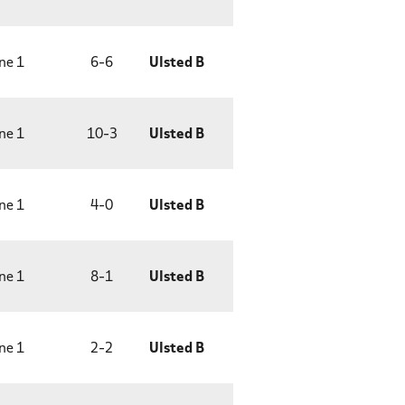
ne 1
6
-
6
Ulsted B
ne 1
10
-
3
Ulsted B
ne 1
4
-
0
Ulsted B
ne 1
8
-
1
Ulsted B
ne 1
2
-
2
Ulsted B