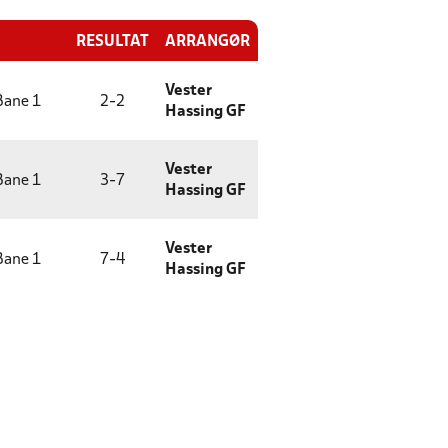
RESULTAT
ARRANGØR
Vester
ane 1
2
-
2
Hassing GF
Vester
ane 1
3
-
7
Hassing GF
Vester
ane 1
7
-
4
Hassing GF