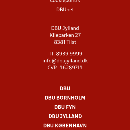
Cookiepolitik
DBUnet
DBU Jylland
Kileparken 27
8381 Tilst
Tlf. 8939 9999
info@dbujylland.dk
CVR: 46289714
DBU
DBU BORNHOLM
DBU FYN
DBU JYLLAND
DBU KØBENHAVN