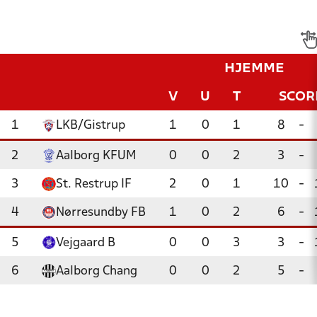
HJEMME
V
U
T
SCOR
1
LKB/Gistrup
1
0
1
8
-
2
Aalborg KFUM
0
0
2
3
-
3
St. Restrup IF
2
0
1
10
-
4
Nørresundby FB
1
0
2
6
-
5
Vejgaard B
0
0
3
3
-
6
Aalborg Chang
0
0
2
5
-