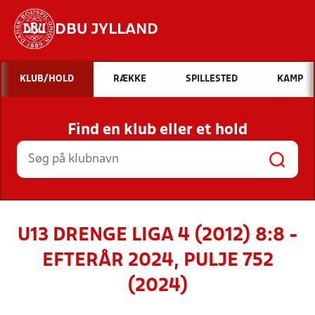
DBU JYLLAND
Hvad vil du søge efter?
KLUB/HOLD
RÆKKE
SPILLESTED
KAMP
INDHOLD OG NYHEDER
Find en klub eller et hold
STILLINGER, RESULTATER, KLUBBER OG
HOLD
U13 DRENGE LIGA 4 (2012) 8:8 -
EFTERÅR 2024, PULJE 752
(2024)