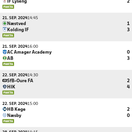
IF Lyseng
2
21. SEP. 2024
14:45
Næstved
1
Kolding IF
3
21. SEP. 2024
16:00
AC Amager Academy
0
AB
3
22. SEP. 2024
14:30
SfB-Oure FA
2
HIK
4
22. SEP. 2024
15:00
HB Køge
2
Næsby
0