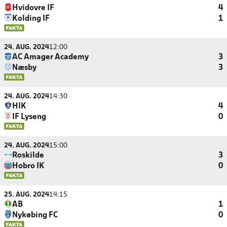
Hvidovre IF
4
Kolding IF
1
24. AUG. 2024
12:00
AC Amager Academy
3
Næsby
3
24. AUG. 2024
14:30
HIK
4
IF Lyseng
0
24. AUG. 2024
15:00
Roskilde
3
Hobro IK
0
25. AUG. 2024
14:15
AB
1
Nykøbing FC
0