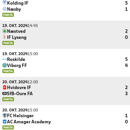
Kolding IF
5
Næsby
1
19. OKT. 2024
14:45
Næstved
2
IF Lyseng
0
19. OKT. 2024
15:00
Roskilde
5
Viborg FF
4
20. OKT. 2024
12:00
Hvidovre IF
2
SfB-Oure FA
3
20. OKT. 2024
15:00
FC Helsingør
1
AC Amager Academy
0