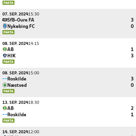
07. SEP. 2024
15:30
SfB-Oure FA
3
Nykøbing FC
0
08. SEP. 2024
14:15
AB
1
HIK
3
08. SEP. 2024
15:00
Roskilde
3
Næstved
0
13. SEP. 2024
18:30
AB
2
Roskilde
1
14. SEP. 2024
12:00