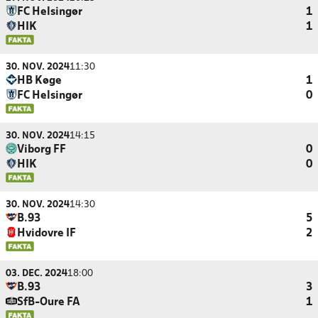
FC Helsingør
1
HIK
1
30. NOV. 2024
11:30
HB Køge
1
FC Helsingør
0
30. NOV. 2024
14:15
Viborg FF
0
HIK
0
30. NOV. 2024
14:30
B.93
5
Hvidovre IF
2
03. DEC. 2024
18:00
B.93
3
SfB-Oure FA
1