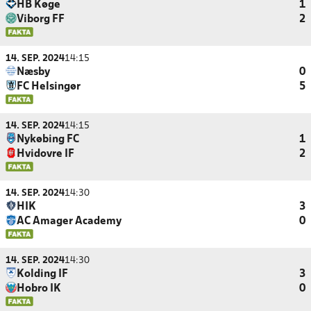
HB Køge
1
Viborg FF
2
14. SEP. 2024
14:15
Næsby
0
FC Helsingør
5
14. SEP. 2024
14:15
Nykøbing FC
1
Hvidovre IF
2
14. SEP. 2024
14:30
HIK
3
AC Amager Academy
0
14. SEP. 2024
14:30
Kolding IF
3
Hobro IK
0