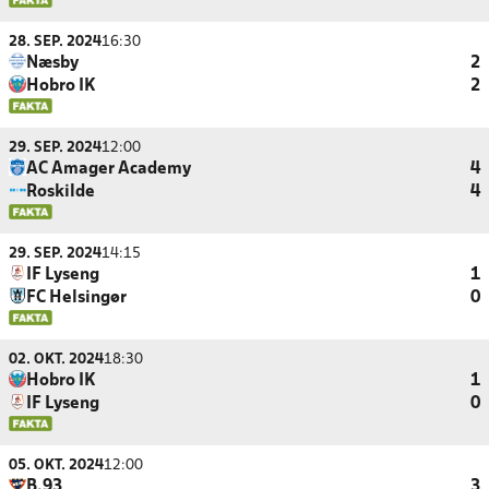
28. SEP. 2024
16:30
Næsby
2
Hobro IK
2
29. SEP. 2024
12:00
AC Amager Academy
4
Roskilde
4
29. SEP. 2024
14:15
IF Lyseng
1
FC Helsingør
0
02. OKT. 2024
18:30
Hobro IK
1
IF Lyseng
0
05. OKT. 2024
12:00
B.93
3