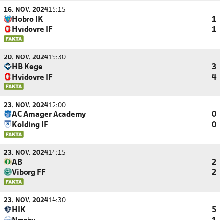
16. NOV. 2024
15:15
Hobro IK
1
Hvidovre IF
1
20. NOV. 2024
19:30
HB Køge
3
Hvidovre IF
4
23. NOV. 2024
12:00
AC Amager Academy
0
Kolding IF
0
23. NOV. 2024
14:15
AB
2
Viborg FF
2
23. NOV. 2024
14:30
HIK
5