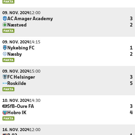
09. NOV. 2024
12:00
AC Amager Academy
3
Næstved
2
09. NOV. 2024
14:15
Nykøbing FC
1
Næsby
2
09. NOV. 2024
15:00
FC Helsingør
3
Roskilde
5
10. NOV. 2024
14:30
SfB-Oure FA
3
Hobro IK
4
16. NOV. 2024
12:00