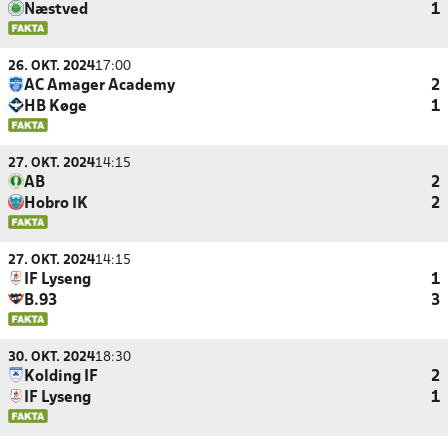
Næstved
1
26. OKT. 2024
17:00
AC Amager Academy
2
HB Køge
1
27. OKT. 2024
14:15
AB
2
Hobro IK
2
27. OKT. 2024
14:15
IF Lyseng
1
B.93
3
30. OKT. 2024
18:30
Kolding IF
2
IF Lyseng
1