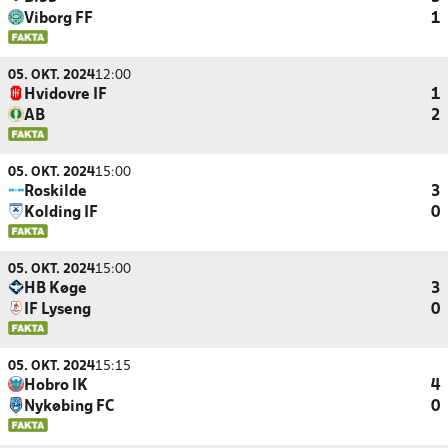
Viborg FF
1
05. OKT. 2024
12:00
Hvidovre IF
1
AB
2
05. OKT. 2024
15:00
Roskilde
3
Kolding IF
0
05. OKT. 2024
15:00
HB Køge
3
IF Lyseng
0
05. OKT. 2024
15:15
Hobro IK
4
Nykøbing FC
0