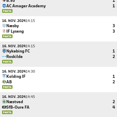
B.93
1
AC Amager Academy
1
16. NOV. 2024
14:15
Næsby
3
IF Lyseng
3
16. NOV. 2024
14:15
Nykøbing FC
1
Roskilde
2
16. NOV. 2024
14:30
Kolding IF
1
AB
2
16. NOV. 2024
14:45
Næstved
2
SfB-Oure FA
4