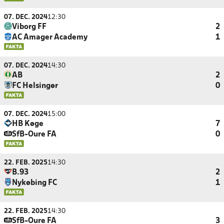
07. DEC. 2024
12:30
Viborg FF
2
AC Amager Academy
1
07. DEC. 2024
14:30
AB
2
FC Helsingør
0
07. DEC. 2024
15:00
HB Køge
7
SfB-Oure FA
0
22. FEB. 2025
14:30
B.93
2
Nykøbing FC
1
22. FEB. 2025
14:30
SfB-Oure FA
3