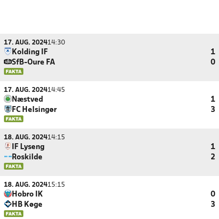
17. AUG. 2024
14:30
Kolding IF
1
SfB-Oure FA
0
17. AUG. 2024
14:45
Næstved
1
FC Helsingør
3
18. AUG. 2024
14:15
IF Lyseng
1
Roskilde
2
18. AUG. 2024
15:15
Hobro IK
0
HB Køge
3