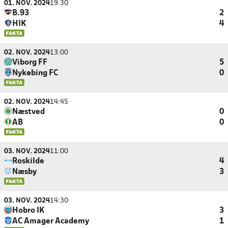
01. NOV. 2024
19:30
B.93
2
HIK
4
02. NOV. 2024
13:00
Viborg FF
5
Nykøbing FC
0
02. NOV. 2024
14:45
Næstved
0
AB
0
03. NOV. 2024
11:00
Roskilde
4
Næsby
3
03. NOV. 2024
14:30
Hobro IK
3
AC Amager Academy
1