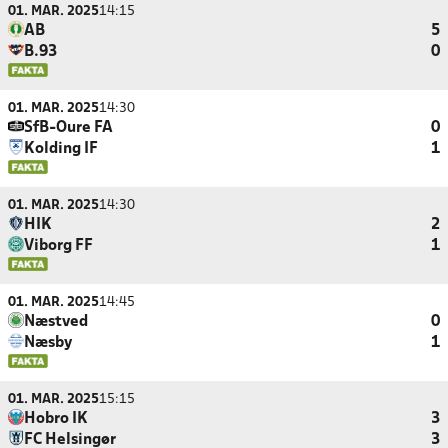
01. MAR. 2025
14:15
AB
5
B.93
0
01. MAR. 2025
14:30
SfB-Oure FA
0
Kolding IF
1
01. MAR. 2025
14:30
HIK
2
Viborg FF
1
01. MAR. 2025
14:45
Næstved
0
Næsby
1
01. MAR. 2025
15:15
Hobro IK
3
FC Helsingør
3