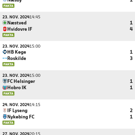
Næsby
1
23. NOV. 2024
14:45
Næstved
1
Hvidovre IF
4
23. NOV. 2024
15:00
HB Køge
1
Roskilde
3
23. NOV. 2024
15:00
FC Helsingør
1
Hobro IK
1
24. NOV. 2024
14:15
IF Lyseng
2
Nykøbing FC
1
27. NOV. 2024
20:15