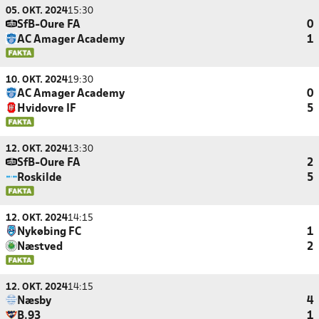
05. OKT. 2024
15:30
SfB-Oure FA
0
AC Amager Academy
1
10. OKT. 2024
19:30
AC Amager Academy
0
Hvidovre IF
5
12. OKT. 2024
13:30
SfB-Oure FA
2
Roskilde
5
12. OKT. 2024
14:15
Nykøbing FC
1
Næstved
2
12. OKT. 2024
14:15
Næsby
4
B.93
1