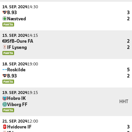
14. SEP. 2024
14:30
B.93
3
Næstved
2
15. SEP. 2024
14:15
SfB-Oure FA
2
IF Lyseng
2
18. SEP. 2024
19:00
Roskilde
5
B.93
2
19. SEP. 2024
19:15
Hobro IK
HHT
Viborg FF
21. SEP. 2024
12:00
Hvidovre IF
3