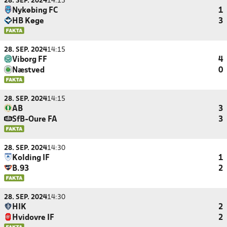
28. SEP. 2024
14:15
Nykøbing FC
1
HB Køge
3
28. SEP. 2024
14:15
Viborg FF
4
Næstved
0
28. SEP. 2024
14:15
AB
3
SfB-Oure FA
3
28. SEP. 2024
14:30
Kolding IF
1
B.93
2
28. SEP. 2024
14:30
HIK
2
Hvidovre IF
2