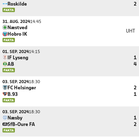
Roskilde
2
31. AUG. 2024
14:45
Næstved
UHT
Hobro IK
01. SEP. 2024
14:15
IF Lyseng
1
AB
4
03. SEP. 2024
18:30
FC Helsingør
2
B.93
1
03. SEP. 2024
18:30
Næsby
1
SfB-Oure FA
2