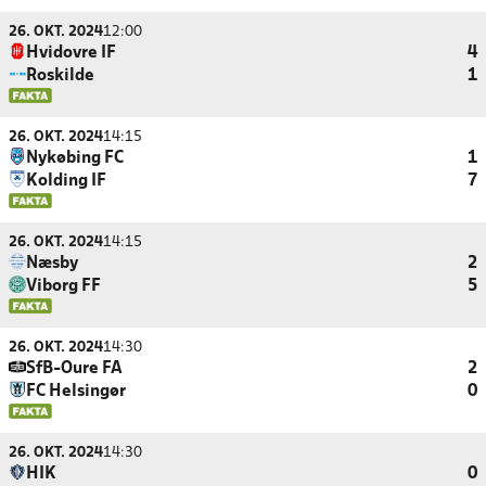
26. OKT. 2024
12:00
Hvidovre IF
4
Roskilde
1
26. OKT. 2024
14:15
Nykøbing FC
1
Kolding IF
7
26. OKT. 2024
14:15
Næsby
2
Viborg FF
5
26. OKT. 2024
14:30
SfB-Oure FA
2
FC Helsingør
0
26. OKT. 2024
14:30
HIK
0