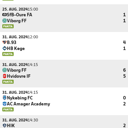
25. AUG. 2024
15:00
SfB-Oure FA
1
Viborg FF
1
31. AUG. 2024
12:00
B.93
4
HB Køge
1
31. AUG. 2024
14:15
Viborg FF
6
Hvidovre IF
5
31. AUG. 2024
14:15
Nykøbing FC
0
AC Amager Academy
2
31. AUG. 2024
14:30
HIK
2