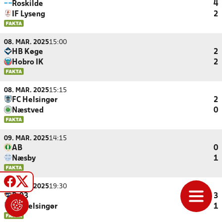
Roskilde
4
IF Lyseng
2
08. MAR. 2025
15:00
HB Køge
2
Hobro IK
2
08. MAR. 2025
15:15
FC Helsingør
2
Næstved
0
09. MAR. 2025
14:15
AB
0
Næsby
1
14. MAR. 2025
19:30
B.93
3
FC Helsingør
1