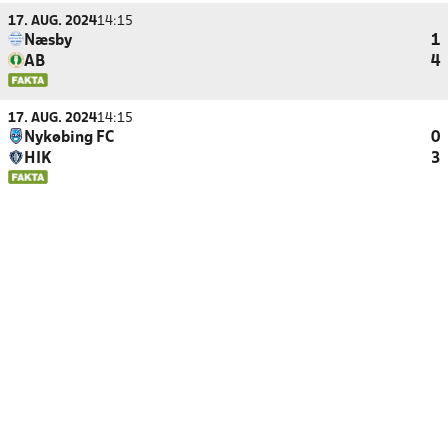
17. AUG. 2024
14:15
Næsby
1
AB
4
17. AUG. 2024
14:15
Nykøbing FC
0
HIK
3