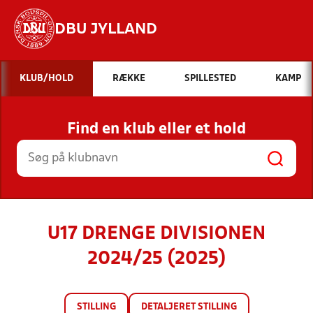
DBU JYLLAND
Hvad vil du søge efter?
KLUB/HOLD
RÆKKE
SPILLESTED
KAMP
INDHOLD OG NYHEDER
Find en klub eller et hold
STILLINGER, RESULTATER, KLUBBER OG
HOLD
U17 DRENGE DIVISIONEN
2024/25 (2025)
STILLING
DETALJERET STILLING