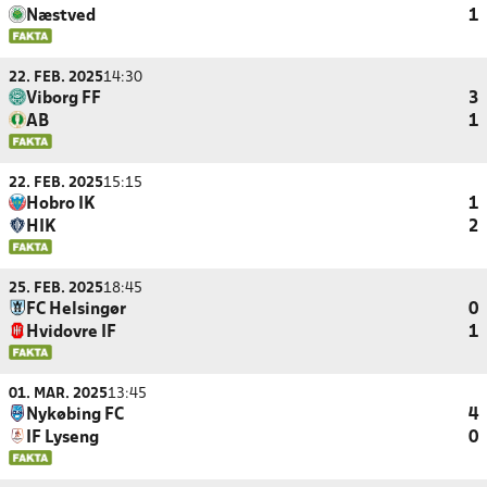
Næstved
1
22. FEB. 2025
14:30
Viborg FF
3
AB
1
22. FEB. 2025
15:15
Hobro IK
1
HIK
2
25. FEB. 2025
18:45
FC Helsingør
0
Hvidovre IF
1
01. MAR. 2025
13:45
Nykøbing FC
4
IF Lyseng
0