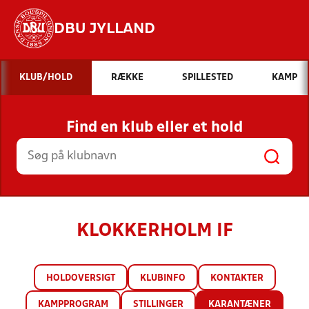
DBU JYLLAND
Hvad vil du søge efter?
KLUB/HOLD
RÆKKE
SPILLESTED
KAMP
INDHOLD OG NYHEDER
Find en klub eller et hold
STILLINGER, RESULTATER, KLUBBER OG
HOLD
KLOKKERHOLM IF
HOLDOVERSIGT
KLUBINFO
KONTAKTER
KAMPPROGRAM
STILLINGER
KARANTÆNER