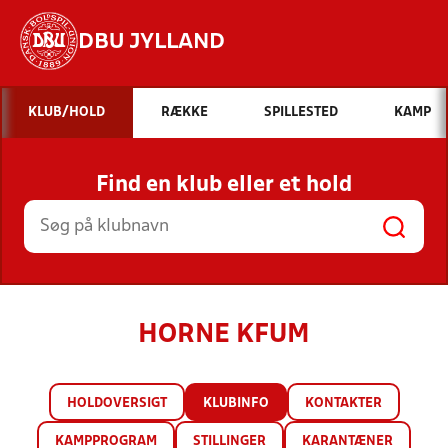
DBU JYLLAND
Hvad vil du søge efter?
KLUB/HOLD
RÆKKE
SPILLESTED
KAMP
INDHOLD OG NYHEDER
Find en klub eller et hold
STILLINGER, RESULTATER, KLUBBER OG
HOLD
HORNE KFUM
HOLDOVERSIGT
KLUBINFO
KONTAKTER
KAMPPROGRAM
STILLINGER
KARANTÆNER