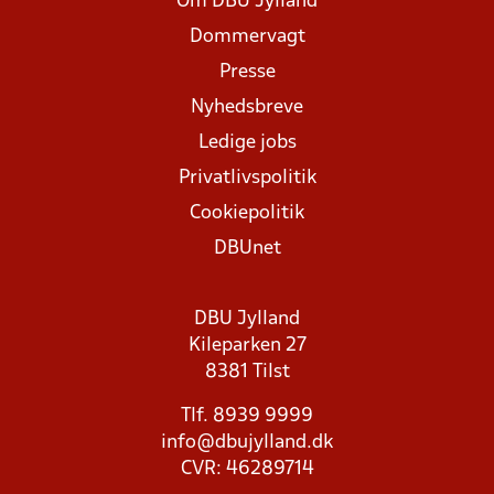
Om DBU Jylland
Dommervagt
Presse
Nyhedsbreve
Ledige jobs
Privatlivspolitik
Cookiepolitik
DBUnet
DBU Jylland
Kileparken 27
8381 Tilst
Tlf. 8939 9999
info@dbujylland.dk
CVR: 46289714