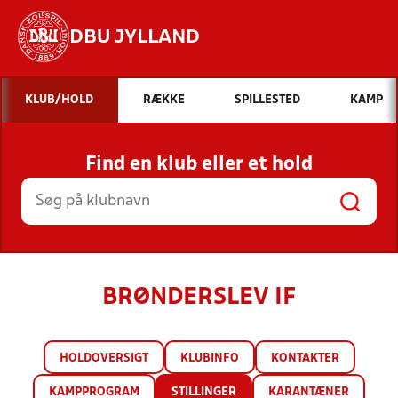
DBU JYLLAND
Hvad vil du søge efter?
KLUB/HOLD
RÆKKE
SPILLESTED
KAMP
INDHOLD OG NYHEDER
Find en klub eller et hold
STILLINGER, RESULTATER, KLUBBER OG
HOLD
BRØNDERSLEV IF
HOLDOVERSIGT
KLUBINFO
KONTAKTER
KAMPPROGRAM
STILLINGER
KARANTÆNER