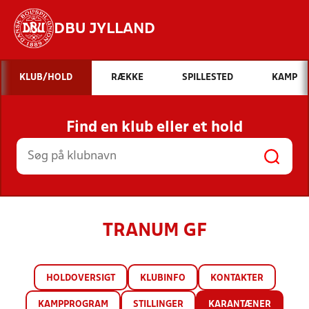
DBU JYLLAND
Hvad vil du søge efter?
KLUB/HOLD
RÆKKE
SPILLESTED
KAMP
INDHOLD OG NYHEDER
Find en klub eller et hold
STILLINGER, RESULTATER, KLUBBER OG
HOLD
TRANUM GF
HOLDOVERSIGT
KLUBINFO
KONTAKTER
KAMPPROGRAM
STILLINGER
KARANTÆNER