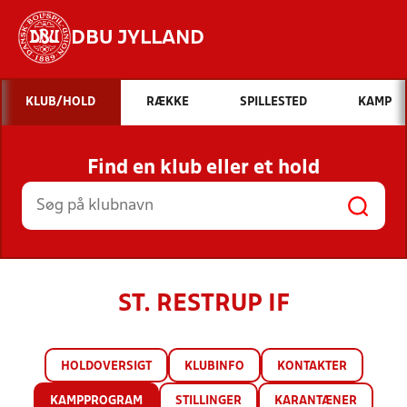
DBU JYLLAND
Hvad vil du søge efter?
KLUB/HOLD
RÆKKE
SPILLESTED
KAMP
INDHOLD OG NYHEDER
Find en klub eller et hold
STILLINGER, RESULTATER, KLUBBER OG
HOLD
ST. RESTRUP IF
HOLDOVERSIGT
KLUBINFO
KONTAKTER
KAMPPROGRAM
STILLINGER
KARANTÆNER