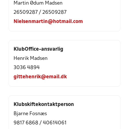
Martin Ødum Madsen
26509287
/
26509287
Nielsenmartin@hotmail.com
KlubOffice-ansvarlig
Henrik Madsen
3036 4894
gittehenrik@email.dk
Klubskiftekontaktperson
Bjarne Fosnæs
9817 6868
/
40614061