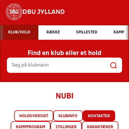
DBU JYLLAND
Hvad vil du søge efter?
KLUB/HOLD
RÆKKE
SPILLESTED
KAMP
INDHOLD OG NYHEDER
Find en klub eller et hold
STILLINGER, RESULTATER, KLUBBER OG
HOLD
NUBI
HOLDOVERSIGT
KLUBINFO
KONTAKTER
KAMPPROGRAM
STILLINGER
KARANTÆNER