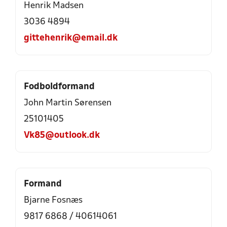
Henrik Madsen
3036 4894
gittehenrik@email.dk
Fodboldformand
John Martin Sørensen
25101405
Vk85@outlook.dk
Formand
Bjarne Fosnæs
9817 6868
/
40614061