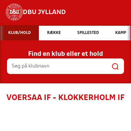
DBU JYLLAND
Hvad vil du søge efter?
KLUB/HOLD
RÆKKE
SPILLESTED
KAMP
INDHOLD OG NYHEDER
Find en klub eller et hold
STILLINGER, RESULTATER, KLUBBER OG
HOLD
VOERSAA IF - KLOKKERHOLM IF