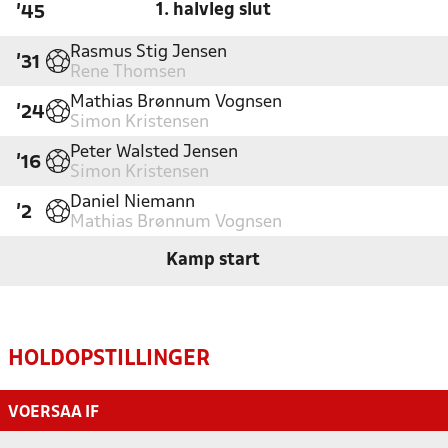
1. halvleg slut
'45
Rasmus Stig Jensen
'31
Rene Thomsen
Mathias Brønnum Vognsen
'24
Simon Kristensen
Peter Walsted Jensen
'16
Simon Kristensen
Daniel Niemann
'2
Mathias Brønnum Vognsen
Kamp start
HOLDOPSTILLINGER
VOERSAA IF