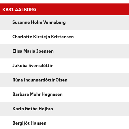
KB81 AALBORG
Susanne Holm Venneberg
Charlotte Kirstejn Kristensen
Elisa Maria Joensen
Jakoba Svensdóttir
Rúna Ingunnardóttir Olsen
Barbara Mohr Høgnesen
Karin Gøthe Højbro
Bergljót Hansen