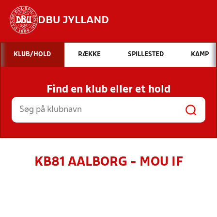
DBU JYLLAND
Hvad vil du søge efter?
KLUB/HOLD
RÆKKE
SPILLESTED
KAMP
INDHOLD OG NYHEDER
Find en klub eller et hold
STILLINGER, RESULTATER, KLUBBER OG
HOLD
KB81 AALBORG - MOU IF