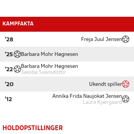
KAMPFAKTA
Freja Juul Jensen
'28
Barbara Mohr Høgnesen
'25
Barbara Mohr Høgnesen
'22
Jakoba Svensdóttir
Ukendt spiller
'20
Annika Frida Naujokat Jensen
'12
Laura Kjærgaard
HOLDOPSTILLINGER