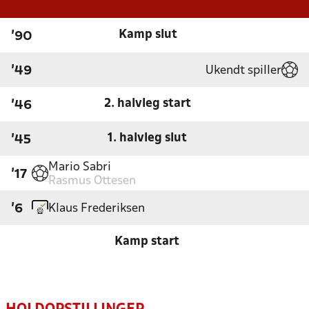
Kamp slut
'90
Ukendt spiller
'49
2. halvleg start
'46
1. halvleg slut
'45
Mario Sabri
'17
Rasmus Ottesen
Klaus Frederiksen
'6
Kamp start