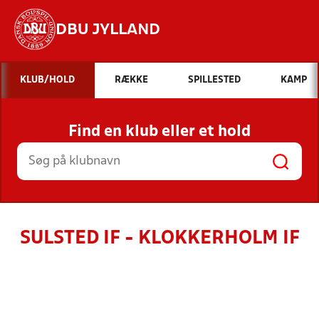
DBU JYLLAND
Hvad vil du søge efter?
KLUB/HOLD
RÆKKE
SPILLESTED
KAMP
INDHOLD OG NYHEDER
Find en klub eller et hold
STILLINGER, RESULTATER, KLUBBER OG
HOLD
SULSTED IF - KLOKKERHOLM IF