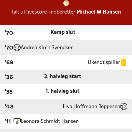
Tak til livescore-indberetter
Michael W Hansen
Kamp slut
'70
Andrea Kirch Svendsen
'70
Ukendt spiller
'69
2. halvleg start
'36
1. halvleg slut
'35
Liva Hoffmann Jeppesen
'48
Leonora Schmidt Hansen
'11