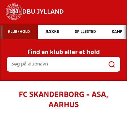
DBU JYLLAND
Hvad vil du søge efter?
KLUB/HOLD
RÆKKE
SPILLESTED
KAMP
INDHOLD OG NYHEDER
Find en klub eller et hold
STILLINGER, RESULTATER, KLUBBER OG
HOLD
FC SKANDERBORG - ASA,
AARHUS