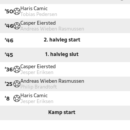
Haris Camic
'50
Tobias Pedersen
Casper Eiersted
'46
Andreas Wieben Rasmussen
2. halvleg start
'46
1. halvleg slut
'45
Casper Eiersted
'36
Jesper Eriksen
Andreas Wieben Rasmussen
'25
Philip Brandtoft
Haris Camic
'8
Jesper Eriksen
Kamp start