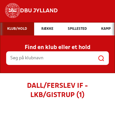
DBU JYLLAND
Hvad vil du søge efter?
KLUB/HOLD
RÆKKE
SPILLESTED
KAMP
INDHOLD OG NYHEDER
Find en klub eller et hold
STILLINGER, RESULTATER, KLUBBER OG
HOLD
DALL/FERSLEV IF -
LKB/GISTRUP (1)