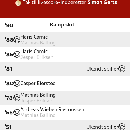
Tak til livescore-indberetter
Simon Gerts
Kamp slut
'90
Haris Camic
'88
Mathias Balling
Haris Camic
'86
Jesper Eriksen
Ukendt spiller
'81
Casper Eiersted
'80
Mathias Balling
'78
Jesper Eriksen
Andreas Wieben Rasmussen
'58
Mathias Balling
Ukendt spiller
'51