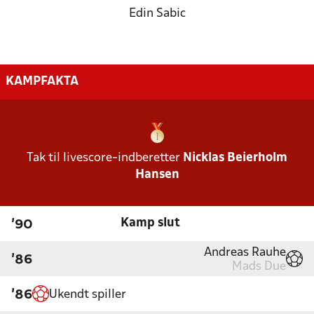
Edin Sabic
KAMPFAKTA
Tak til livescore-indberetter
Nicklas Beierholm
Hansen
Kamp slut
'90
Andreas Rauhe
'86
Mads Due
Ukendt spiller
'86