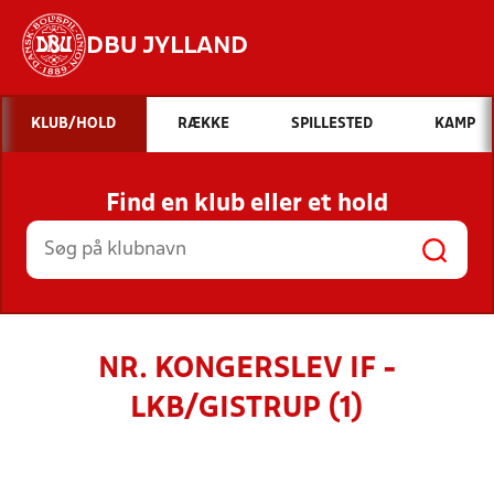
DBU JYLLAND
Hvad vil du søge efter?
KLUB/HOLD
RÆKKE
SPILLESTED
KAMP
INDHOLD OG NYHEDER
Find en klub eller et hold
STILLINGER, RESULTATER, KLUBBER OG
HOLD
NR. KONGERSLEV IF -
LKB/GISTRUP (1)