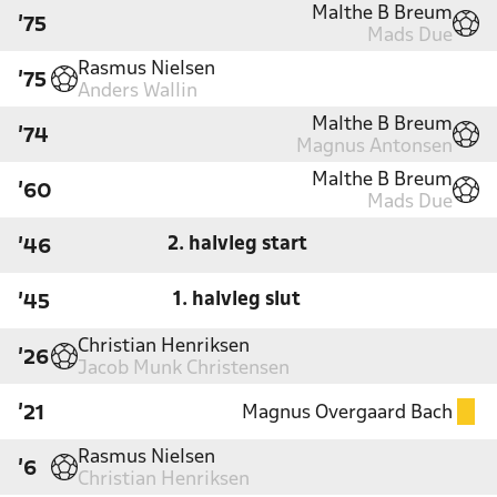
Malthe B Breum
'75
Mads Due
Rasmus Nielsen
'75
Anders Wallin
Malthe B Breum
'74
Magnus Antonsen
Malthe B Breum
'60
Mads Due
2. halvleg start
'46
1. halvleg slut
'45
Christian Henriksen
'26
Jacob Munk Christensen
Magnus Overgaard Bach
'21
Rasmus Nielsen
'6
Christian Henriksen