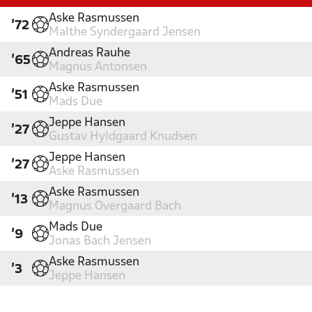
Aske Rasmussen
'72
Malthe Syndergaard Jensen
Andreas Rauhe
'65
Magnus Antonsen
Aske Rasmussen
'51
Mads Due
Jeppe Hansen
'27
Gustav Hyldgaard Knudsen
Jeppe Hansen
'27
Aske Rasmussen
Aske Rasmussen
'13
Magnus Overgaard Bach
Mads Due
'9
Jonas Bach Jensen
Aske Rasmussen
'3
Jeppe Hansen