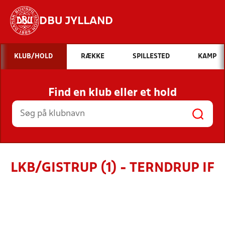
DBU JYLLAND
Hvad vil du søge efter?
KLUB/HOLD
RÆKKE
SPILLESTED
KAMP
INDHOLD OG NYHEDER
Find en klub eller et hold
STILLINGER, RESULTATER, KLUBBER OG
HOLD
LKB/GISTRUP (1) - TERNDRUP IF