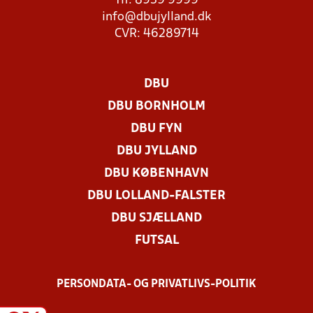
Tlf. 8939 9999
info@dbujylland.dk
CVR: 46289714
DBU
DBU BORNHOLM
DBU FYN
DBU JYLLAND
DBU KØBENHAVN
DBU LOLLAND-FALSTER
DBU SJÆLLAND
FUTSAL
PERSONDATA- OG PRIVATLIVS-POLITIK