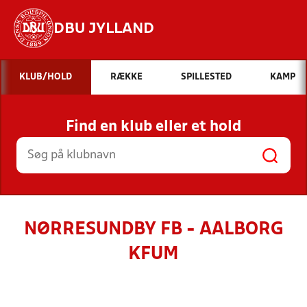
DBU JYLLAND
Hvad vil du søge efter?
KLUB/HOLD
RÆKKE
SPILLESTED
KAMP
INDHOLD OG NYHEDER
Find en klub eller et hold
STILLINGER, RESULTATER, KLUBBER OG
HOLD
NØRRESUNDBY FB - AALBORG
KFUM