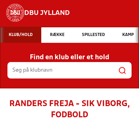
DBU JYLLAND
Hvad vil du søge efter?
KLUB/HOLD
RÆKKE
SPILLESTED
KAMP
INDHOLD OG NYHEDER
Find en klub eller et hold
STILLINGER, RESULTATER, KLUBBER OG
HOLD
RANDERS FREJA - SIK VIBORG,
FODBOLD