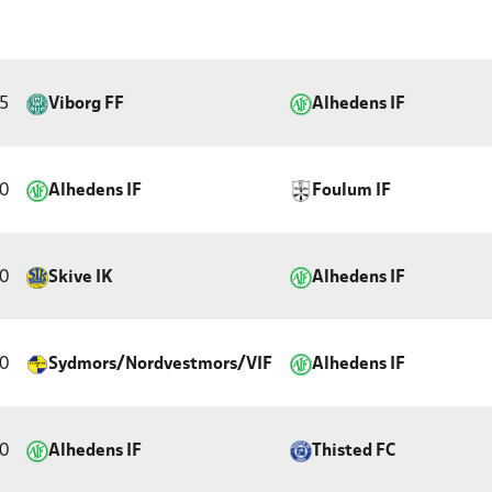
5
Viborg FF
Alhedens IF
0
Alhedens IF
Foulum IF
0
Skive IK
Alhedens IF
0
Sydmors/Nordvestmors/VIF
Alhedens IF
0
Alhedens IF
Thisted FC