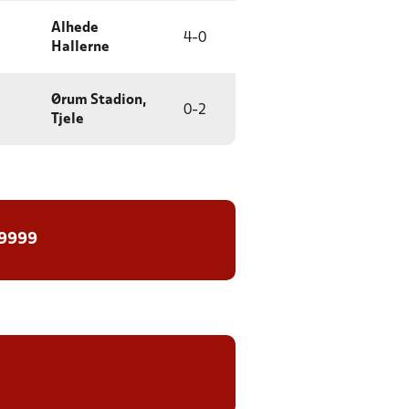
Alhede
4
-
0
Hallerne
Ørum Stadion,
0
-
2
Tjele
 9999