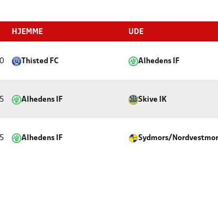
HJEMME
UDE
0
Thisted FC
Alhedens IF
5
Alhedens IF
Skive IK
5
Alhedens IF
Sydmors/Nordvestmor