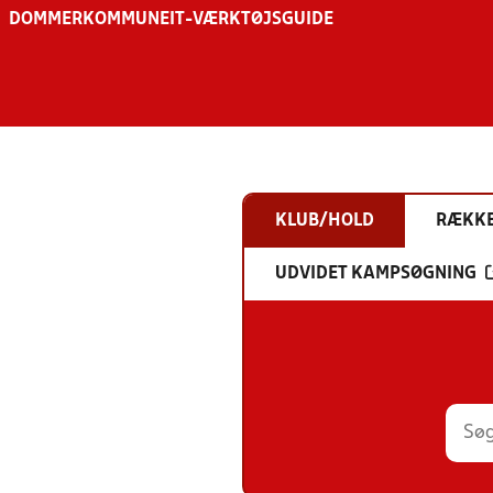
DOMMER
KOMMUNE
IT-VÆRKTØJSGUIDE
KLUB/HOLD
RÆKK
UDVIDET KAMPSØGNING