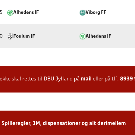
5
Alhedens IF
Viborg FF
0
Foulum IF
Alhedens IF
ke skal rettes til DBU Jylland på
mail
eller på tlf:
8939
: Spilleregler, JM, dispensationer og alt derimellem