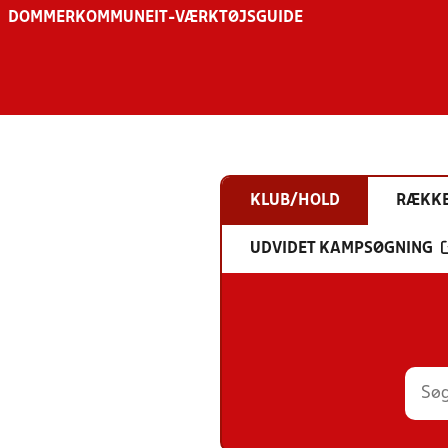
DOMMER
KOMMUNE
IT-VÆRKTØJSGUIDE
KLUB/HOLD
RÆKK
UDVIDET KAMPSØGNING