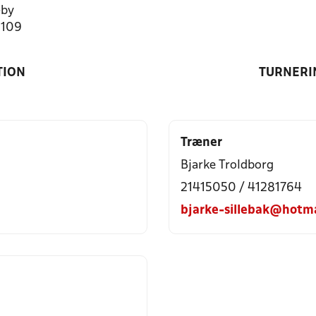
by
1109
TION
TURNERI
Træner
Bjarke Troldborg
21415050 / 41281764
bjarke-sillebak@hotm