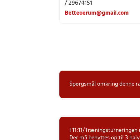
/ 29674151
Betteoerum@gmail.com
Spørgsmål omkring denne ræk
I 11:11/Træningsturneringen m
Der må benyttes op til 3 halv