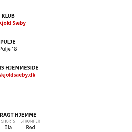
KLUB
Skjold Sæby
PULJE
Pulje 18
S HJEMMESIDE
kjoldsaeby.dk
DRAGT HJEMME
SHORTS
STRØMPER
Blå
Rød