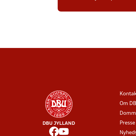
Kontak
Om DB
Domme
Presse
DBU JYLLAND
Nyhed