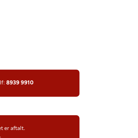
lf:
8939 9910
 er aftalt.
.