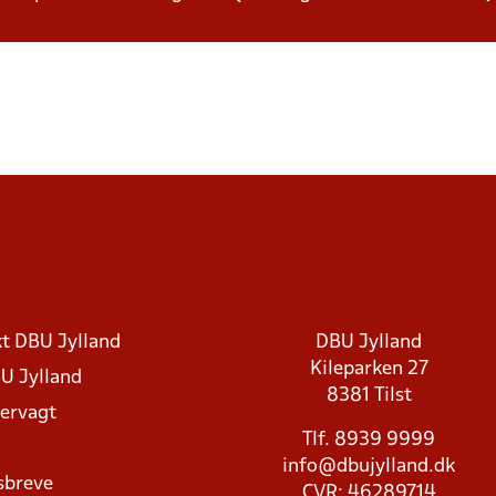
t DBU Jylland
DBU Jylland
Kileparken 27
U Jylland
8381 Tilst
rvagt
Tlf. 8939 9999
info@dbujylland.dk
sbreve
CVR: 46289714