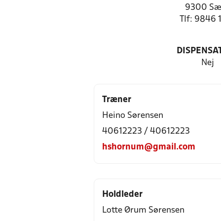
9300 Sæ
Tlf: 9846 
DISPENSA
Nej
Træner
Heino Sørensen
40612223 / 40612223
hshornum@gmail.com
Holdleder
Lotte Ørum Sørensen