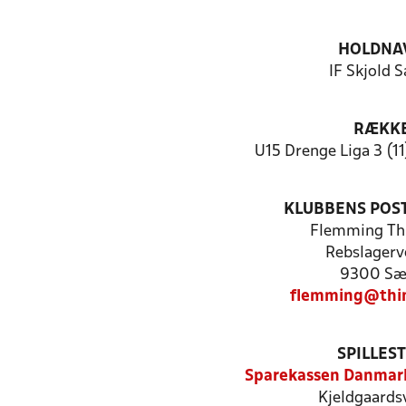
HOLDNA
IF Skjold 
RÆKK
U15 Drenge Liga 3 (1
KLUBBENS POS
Flemming Th
Rebslagerv
9300 Sæ
flemming@thi
SPILLES
Sparekassen Danmar
Kjeldgaards