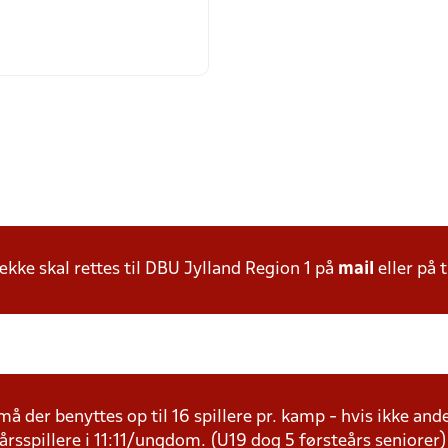
ke skal rettes til DBU Jylland Region 1 på
mail
eller på t
å der benyttes op til 16 spillere pr. kamp - hvis ikke andet
årsspillere i 11:11/ungdom. (U19 dog 5 førsteårs seniorer)