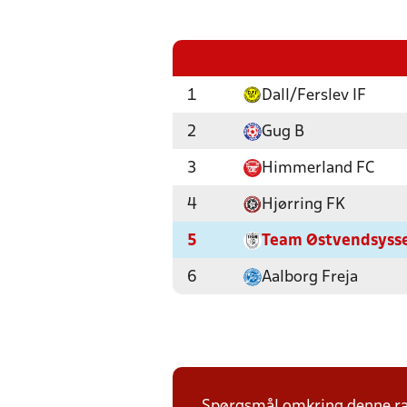
1
Dall/Ferslev IF
2
Gug B
3
Himmerland FC
4
Hjørring FK
5
Team Østvendsysse
6
Aalborg Freja
Spørgsmål omkring denne ræk