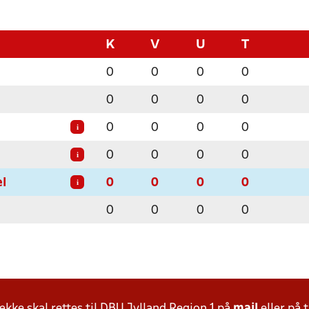
K
V
U
T
0
0
0
0
0
0
0
0
0
0
0
0
i
0
0
0
0
i
l
0
0
0
0
i
0
0
0
0
ke skal rettes til DBU Jylland Region 1 på
mail
eller på t