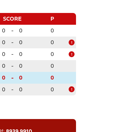
SCORE
P
0
-
0
0
0
-
0
0
!
0
-
0
0
!
0
-
0
0
0
-
0
0
0
-
0
0
!
lf:
8939 9910