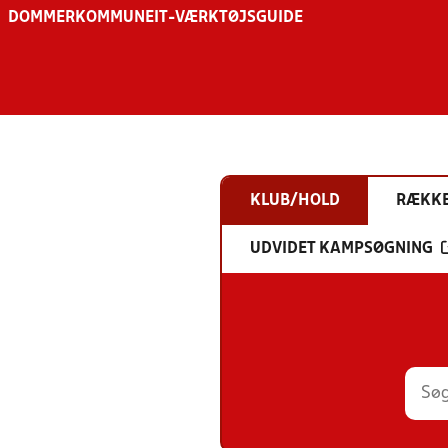
DOMMER
KOMMUNE
IT-VÆRKTØJSGUIDE
KLUB/HOLD
RÆKK
UDVIDET KAMPSØGNING