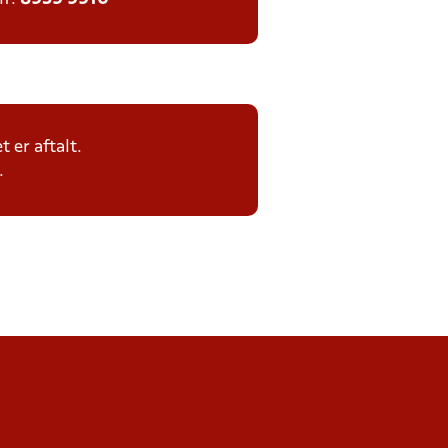
 er aftalt.
.