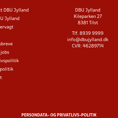
t DBU Jylland
DBU Jylland
Kileparken 27
U Jylland
8381 Tilst
rvagt
Tlf. 8939 9999
info@dbujylland.dk
sbreve
CVR: 46289714
 jobs
ivspolitik
politik
t
PERSONDATA- OG PRIVATLIVS-POLITIK