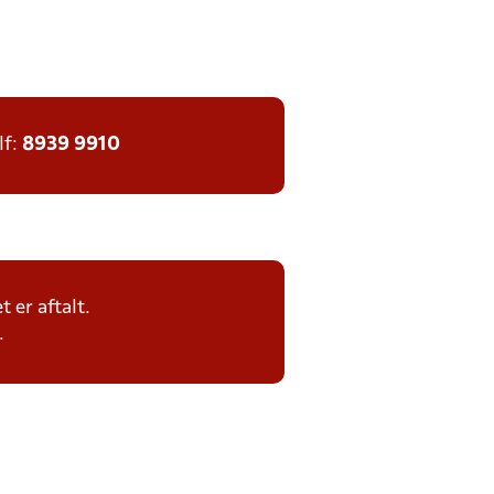
lf:
8939 9910
 er aftalt.
.