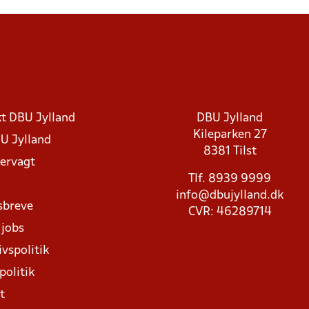
t DBU Jylland
DBU Jylland
Kileparken 27
U Jylland
8381 Tilst
rvagt
Tlf. 8939 9999
info@dbujylland.dk
sbreve
CVR: 46289714
 jobs
ivspolitik
politik
t