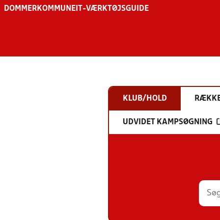
DOMMER
KOMMUNE
IT-VÆRKTØJSGUIDE
KLUB/HOLD
RÆKK
UDVIDET KAMPSØGNING