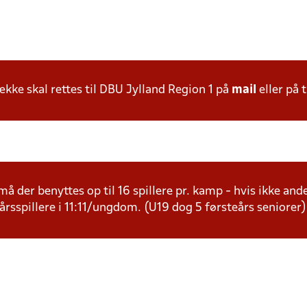
ke skal rettes til DBU Jylland Region 1 på
mail
eller på t
å der benyttes op til 16 spillere pr. kamp - hvis ikke andet
årsspillere i 11:11/ungdom. (U19 dog 5 førsteårs seniorer)