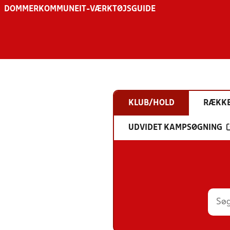
DOMMER
KOMMUNE
IT-VÆRKTØJSGUIDE
KLUB/HOLD
RÆKK
UDVIDET KAMPSØGNING