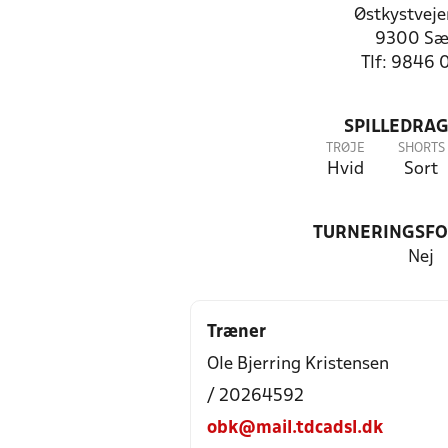
Østkystveje
9300 Sæ
Tlf: 9846 
SPILLEDRAG
TRØJE
SHORTS
Hvid
Sort
TURNERINGSF
Nej
Træner
Ole Bjerring Kristensen
/ 20264592
obk@mail.tdcadsl.dk