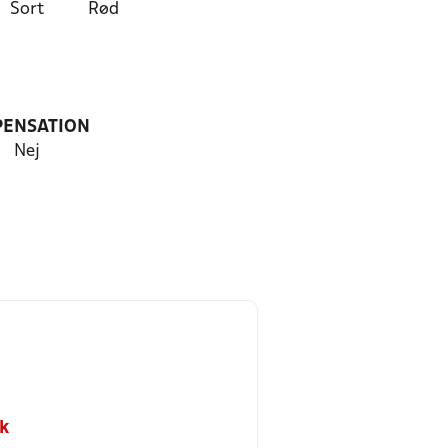
Sort
Rød
PENSATION
Nej
k