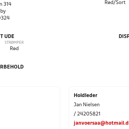
Rød/Sort
n 314
by
0324
T UDE
DIS
STRØMPER
Rød
ORBEHOLD
Holdleder
Jan Nielsen
/ 24205821
janvoersaa@hotmail.d