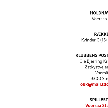
HOLDNA
Voersaa 
RÆKK
Kvinder C (15+
KLUBBENS POS
Ole Bjerring K
Østkystveje
Voerså
9300 Sæ
obk@mail.tdc
SPILLES
Voersaa St