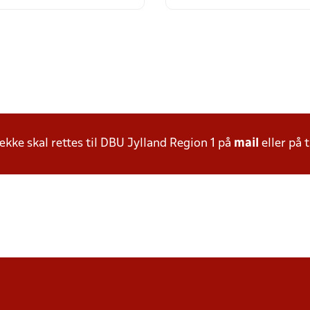
ke skal rettes til DBU Jylland Region 1 på
mail
eller på t