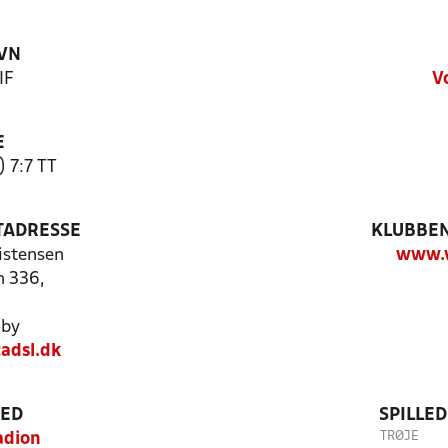
VN
IF
V
E
) 7:7 TT
TADRESSE
KLUBBEN
ristensen
www.v
n 336,
by
adsl.dk
TED
SPILLE
TRØJE
adion