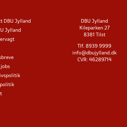
t DBU Jylland
DBU Jylland
Kileparken 27
U Jylland
8381 Tilst
rvagt
Tlf. 8939 9999
info@dbujylland.dk
sbreve
CVR: 46289714
 jobs
ivspolitik
politik
t