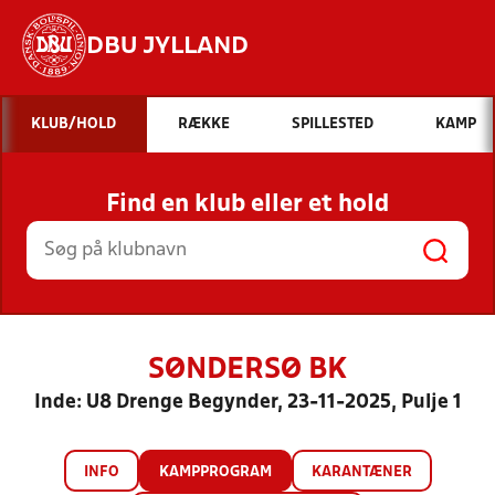
DBU JYLLAND
Hvad vil du søge efter?
KLUB/HOLD
RÆKKE
SPILLESTED
KAMP
INDHOLD OG NYHEDER
Find en klub eller et hold
STILLINGER, RESULTATER, KLUBBER OG
HOLD
SØNDERSØ BK
Inde: U8 Drenge Begynder, 23-11-2025, Pulje 1
INFO
KAMPPROGRAM
KARANTÆNER