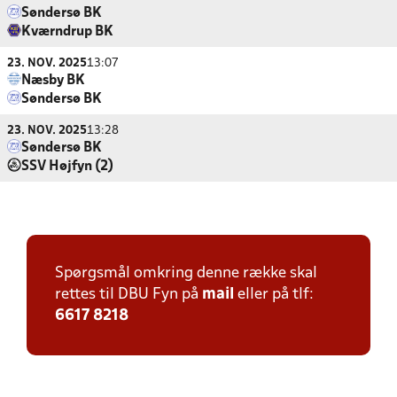
Søndersø BK
Kværndrup BK
23. NOV. 2025
13:07
Næsby BK
Søndersø BK
23. NOV. 2025
13:28
Søndersø BK
SSV Højfyn (2)
Spørgsmål omkring denne række skal
rettes til DBU Fyn på
mail
eller på tlf:
6617 8218