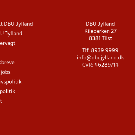
t DBU Jylland
DBU Jylland
Kileparken 27
U Jylland
8381 Tilst
rvagt
Tlf. 8939 9999
info@dbujylland.dk
sbreve
CVR: 46289714
 jobs
ivspolitik
politik
t