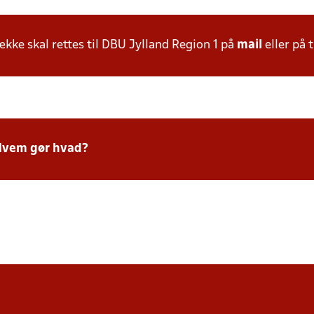
ke skal rettes til DBU Jylland Region 1 på
mail
eller på t
Hvem gør hvad?