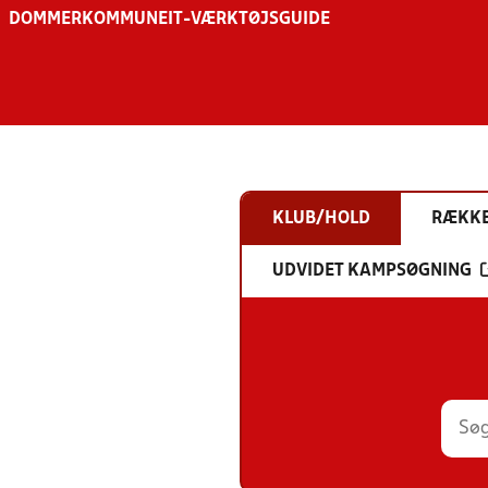
DOMMER
KOMMUNE
IT-VÆRKTØJSGUIDE
KLUB/HOLD
RÆKK
UDVIDET KAMPSØGNING