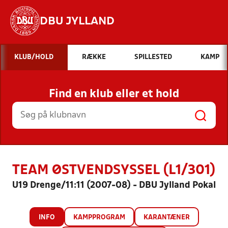
DBU JYLLAND
Hvad vil du søge efter?
KLUB/HOLD
RÆKKE
SPILLESTED
KAMP
INDHOLD OG NYHEDER
Find en klub eller et hold
STILLINGER, RESULTATER, KLUBBER OG
HOLD
TEAM ØSTVENDSYSSEL (L1/301)
U19 Drenge/11:11 (2007-08) - DBU Jylland Pokal
INFO
KAMPPROGRAM
KARANTÆNER