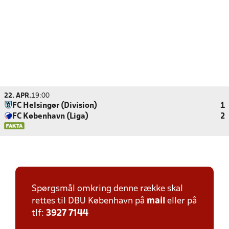
22. APR.
19:00
FC Helsingør (Division)
1
FC København (Liga)
2
Spørgsmål omkring denne række skal
rettes til DBU København på
mail
eller på
tlf:
3927 7144