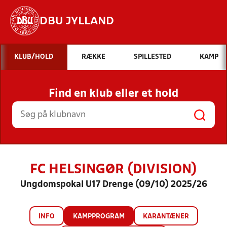
DBU JYLLAND
Hvad vil du søge efter?
KLUB/HOLD
RÆKKE
SPILLESTED
KAMP
INDHOLD OG NYHEDER
Find en klub eller et hold
STILLINGER, RESULTATER, KLUBBER OG
HOLD
FC HELSINGØR (DIVISION)
Ungdomspokal U17 Drenge (09/10) 2025/26
INFO
KAMPPROGRAM
KARANTÆNER