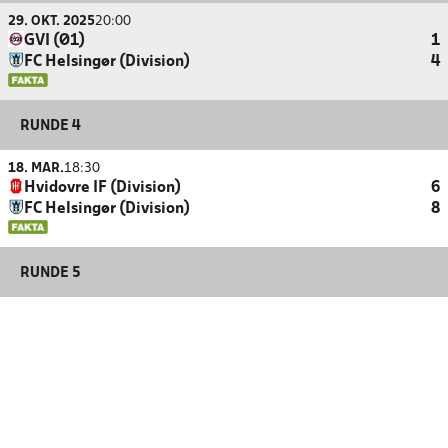
29. OKT. 2025
20:00
GVI (Ø1)
1
FC Helsingør (Division)
4
RUNDE 4
18. MAR.
18:30
Hvidovre IF (Division)
6
FC Helsingør (Division)
8
RUNDE 5