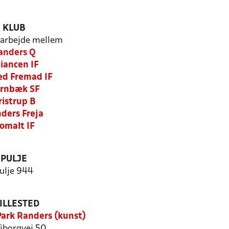
KLUB
arbejde mellem
anders Q
liancen IF
ed Fremad IF
rnbæk SF
ristrup B
ders Freja
omalt IF
PULJE
ulje 944
ILLESTED
ark Randers (kunst)
Viborgvej 50