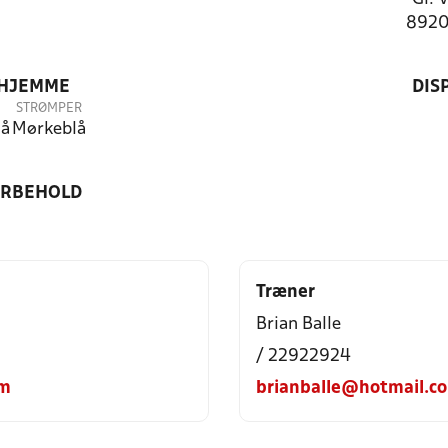
8920
 HJEMME
DIS
STRØMPER
lå
Mørkeblå
ORBEHOLD
Træner
Brian Balle
/ 22922924
om
brianballe@hotmail.c