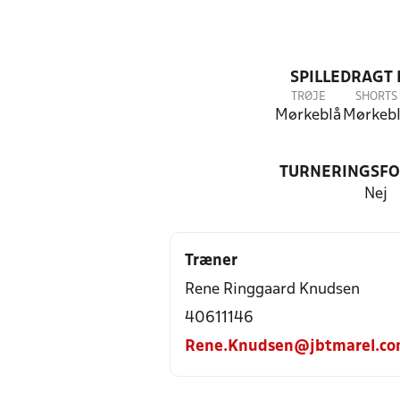
SPILLEDRAGT
TRØJE
SHORTS
Mørkeblå
Mørkeb
TURNERINGSF
Nej
Træner
Rene Ringgaard Knudsen
40611146
Rene.Knudsen@jbtmarel.c