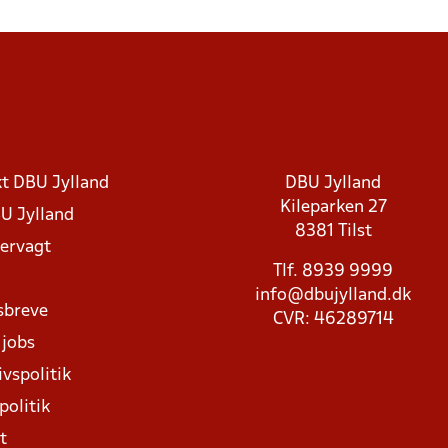
t DBU Jylland
DBU Jylland
Kileparken 27
U Jylland
8381 Tilst
rvagt
Tlf. 8939 9999
info@dbujylland.dk
sbreve
CVR: 46289714
 jobs
ivspolitik
politik
t