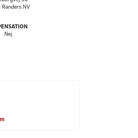
 Randers NV
PENSATION
Nej
om