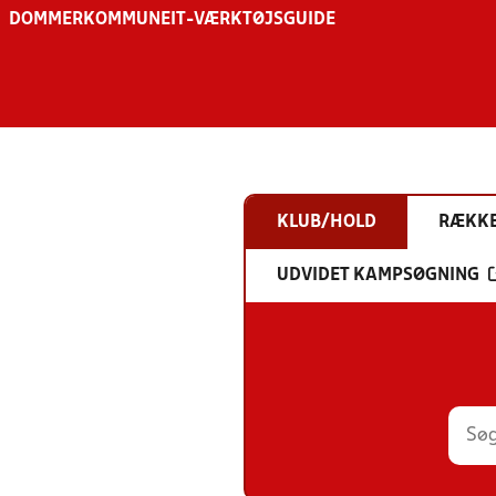
DOMMER
KOMMUNE
IT-VÆRKTØJSGUIDE
KLUB/HOLD
RÆKK
UDVIDET KAMPSØGNING