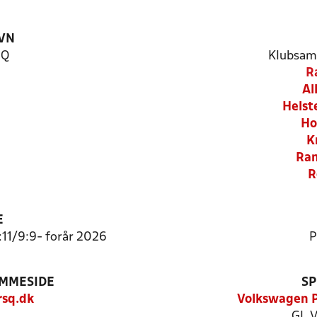
VN
 Q
Klubsam
R
Al
Helst
Ho
K
Ran
R
E
1:11/9:9- forår 2026
P
EMMESIDE
SP
sq.dk
Volkswagen P
Gl. 