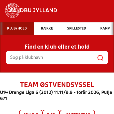
DBU JYLLAND
Hvad vil du søge efter?
KLUB/HOLD
RÆKKE
SPILLESTED
KAMP
INDHOLD OG NYHEDER
Find en klub eller et hold
STILLINGER, RESULTATER, KLUBBER OG
HOLD
TEAM ØSTVENDSYSSEL
U14 Drenge Liga 6 (2012) 11:11/9:9 - forår 2026, Pulje
671