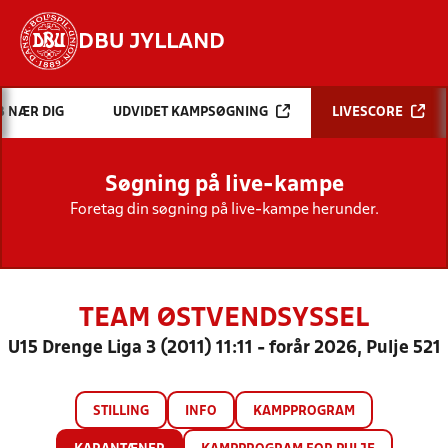
DBU JYLLAND
Hvad vil du søge efter?
B NÆR DIG
UDVIDET KAMPSØGNING
LIVESCORE
INDHOLD OG NYHEDER
Søgning på live-kampe
STILLINGER, RESULTATER, KLUBBER OG
HOLD
Foretag din søgning på live-kampe herunder.
TEAM ØSTVENDSYSSEL
U15 Drenge Liga 3 (2011) 11:11 - forår 2026, Pulje 521
STILLING
INFO
KAMPPROGRAM