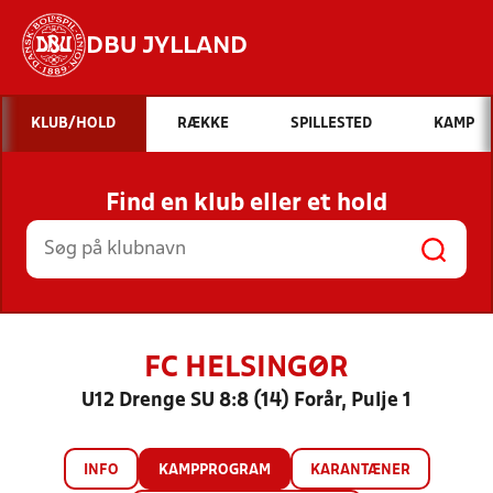
DBU JYLLAND
Hvad vil du søge efter?
KLUB/HOLD
RÆKKE
SPILLESTED
KAMP
INDHOLD OG NYHEDER
Find en klub eller et hold
STILLINGER, RESULTATER, KLUBBER OG
HOLD
FC HELSINGØR
U12 Drenge SU 8:8 (14) Forår, Pulje 1
INFO
KAMPPROGRAM
KARANTÆNER