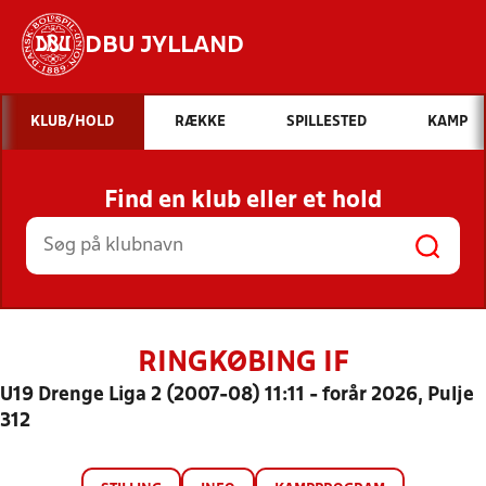
DBU JYLLAND
Hvad vil du søge efter?
KLUB/HOLD
RÆKKE
SPILLESTED
KAMP
INDHOLD OG NYHEDER
Find en klub eller et hold
STILLINGER, RESULTATER, KLUBBER OG
HOLD
RINGKØBING IF
U19 Drenge Liga 2 (2007-08) 11:11 - forår 2026, Pulje
312