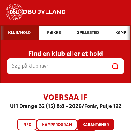
DBU JYLLAND
Hvad vil du søge efter?
KLUB/HOLD
RÆKKE
SPILLESTED
KAMP
INDHOLD OG NYHEDER
Find en klub eller et hold
STILLINGER, RESULTATER, KLUBBER OG
HOLD
VOERSAA IF
U11 Drenge B2 (15) 8:8 - 2026/Forår, Pulje 122
INFO
KAMPPROGRAM
KARANTÆNER