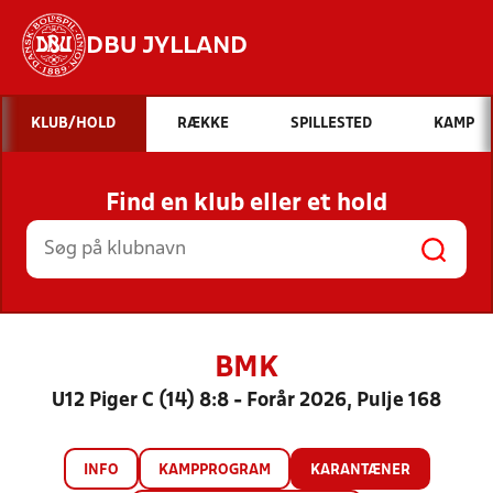
DBU JYLLAND
Hvad vil du søge efter?
KLUB/HOLD
RÆKKE
SPILLESTED
KAMP
INDHOLD OG NYHEDER
Find en klub eller et hold
STILLINGER, RESULTATER, KLUBBER OG
HOLD
BMK
U12 Piger C (14) 8:8 - Forår 2026, Pulje 168
INFO
KAMPPROGRAM
KARANTÆNER