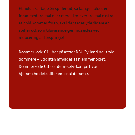
Et hold skal tage én spiller ud, så længe holdet er
foran med tre mål eller mere. For hver tre mål ekstra
et hold kommer foran, skal der tages yderligere en
spiller ud, som tilsvarende genindsættes ved
reducering af forspringet.
Dommerkode 01 - her påsætter DBU Jylland neutrale
dommere – udgiften afholdes af hjemmeholdet.
Dommerkode 03 - er døm-selv-kampe hvor
hjemmeholdet stiller en lokal dommer.