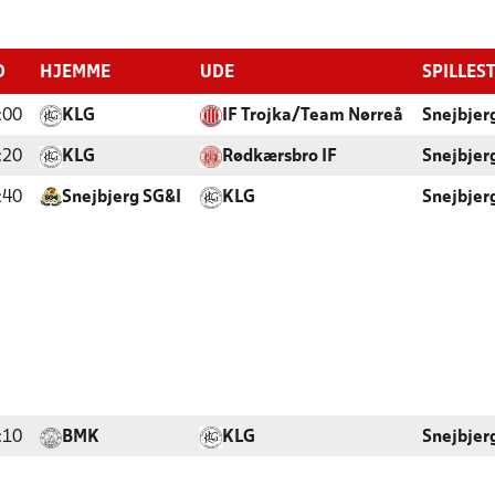
D
HJEMME
UDE
SPILLES
:00
KLG
IF Trojka/Team Nørreå
Snejbjer
:20
KLG
Rødkærsbro IF
Snejbjer
:40
Snejbjerg SG&I
KLG
Snejbjer
:10
BMK
KLG
Snejbjer