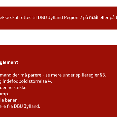
ke skal rettes til DBU Jylland Region 2 på
mail
eller på 
eglement
mand der må parere - se mere under spilleregler §3.
g Indefodbold størrelse 4.
i denne række.
kamp.
ele banen.
e fra DBU Jylland.