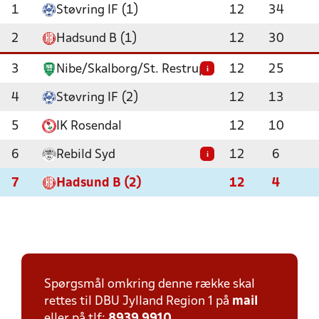
1
Støvring IF (1)
12
34
2
Hadsund B (1)
12
30
3
Nibe/Skalborg/St. Restrup
12
25
i
4
Støvring IF (2)
12
13
5
IK Rosendal
12
10
6
Rebild Syd
12
6
i
7
Hadsund B (2)
12
4
Spørgsmål omkring denne række skal
rettes til DBU Jylland Region 1 på
mail
eller på tlf:
8939 9910