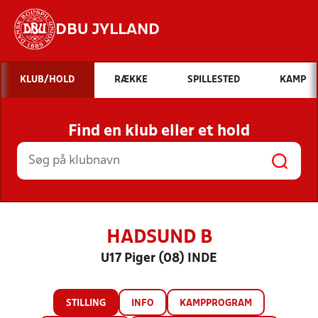
DBU JYLLAND
Hvad vil du søge efter?
KLUB/HOLD
RÆKKE
SPILLESTED
KAMP
INDHOLD OG NYHEDER
Find en klub eller et hold
STILLINGER, RESULTATER, KLUBBER OG
HOLD
HADSUND B
U17 Piger (08) INDE
STILLING
INFO
KAMPPROGRAM