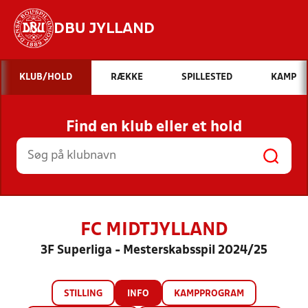
DBU JYLLAND
Hvad vil du søge efter?
KLUB/HOLD
RÆKKE
SPILLESTED
KAMP
INDHOLD OG NYHEDER
Find en klub eller et hold
STILLINGER, RESULTATER, KLUBBER OG
HOLD
FC MIDTJYLLAND
3F Superliga - Mesterskabsspil 2024/25
STILLING
INFO
KAMPPROGRAM