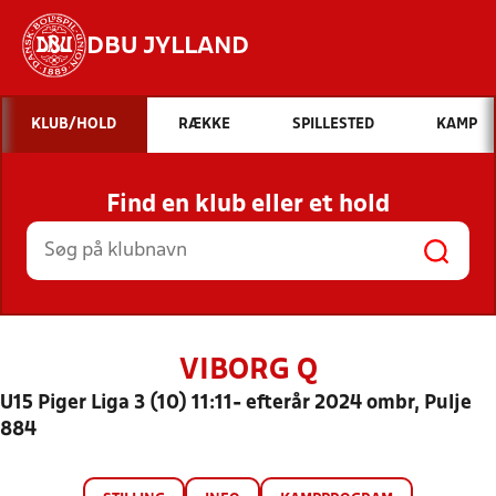
DBU JYLLAND
Hvad vil du søge efter?
KLUB/HOLD
RÆKKE
SPILLESTED
KAMP
INDHOLD OG NYHEDER
Find en klub eller et hold
STILLINGER, RESULTATER, KLUBBER OG
HOLD
VIBORG Q
U15 Piger Liga 3 (10) 11:11- efterår 2024 ombr, Pulje
884