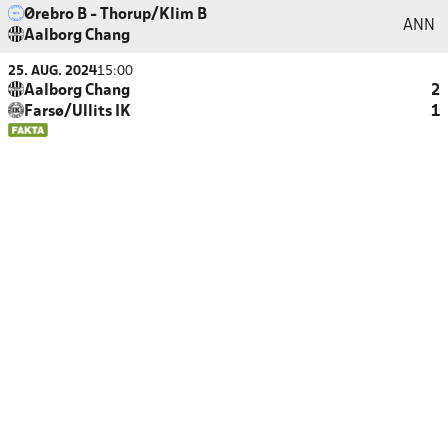
Ørebro B - Thorup/Klim B
ANN
Aalborg Chang
25. AUG. 2024
15:00
Aalborg Chang
2
Farsø/Ullits IK
1