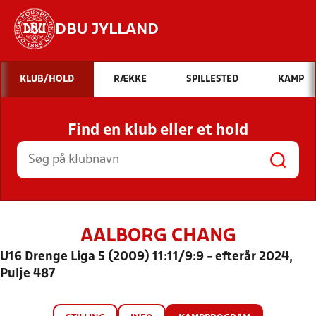
DBU JYLLAND
Hvad vil du søge efter?
KLUB/HOLD
RÆKKE
SPILLESTED
KAMP
INDHOLD OG NYHEDER
Find en klub eller et hold
STILLINGER, RESULTATER, KLUBBER OG
HOLD
AALBORG CHANG
U16 Drenge Liga 5 (2009) 11:11/9:9 - efterår 2024,
Pulje 487