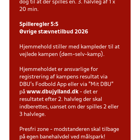
dog til at der spilles en. 3. halvleg af 1 x
20 min.
Spilleregler 5:5
Øvrige stævnetilbud 2026
Hjemmehold stiller med kampleder til at
vejlede kampen (døm-selv-kamp).
Hjemmeholdet er ansvarlige for
registrering af kampens resultat via
DBU’s Fodbold App eller via ”Mit DBU”
på
www.dbujylland.dk
- det er
resultatet efter 2. halvleg der skal
indberettes, uanset om der spilles 2 eller
3 halvlege.
Presfri zone - modstanderen skal tilbage
på egen banehalvdel ved målspark!