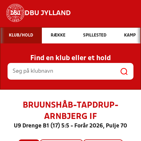
DBU JYLLAND
Hvad vil du søge efter?
KLUB/HOLD
RÆKKE
SPILLESTED
KAMP
INDHOLD OG NYHEDER
Find en klub eller et hold
STILLINGER, RESULTATER, KLUBBER OG
HOLD
BRUUNSHÅB-TAPDRUP-
ARNBJERG IF
U9 Drenge B1 (17) 5:5 - Forår 2026, Pulje 70