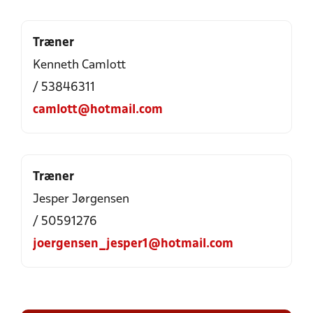
Træner
Kenneth Camlott
/ 53846311
camlott@hotmail.com
Træner
Jesper Jørgensen
/ 50591276
joergensen_jesper1@hotmail.com