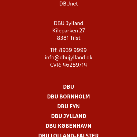
DBUnet
DBU Jylland
Kileparken 27
8381 Tilst
Tlf. 8939 9999
info@dbujylland.dk
CVR: 46289714
DBU
DBU BORNHOLM
DBU FYN
DBU JYLLAND
DBU KØBENHAVN
DBU LOLLAND-FALSTER