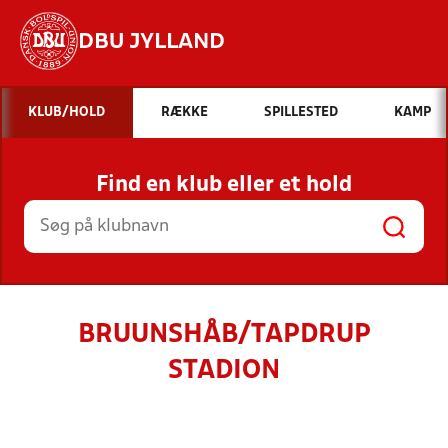
DBU JYLLAND
Hvad vil du søge efter?
KLUB/HOLD
RÆKKE
SPILLESTED
KAMP
INDHOLD OG NYHEDER
Find en klub eller et hold
STILLINGER, RESULTATER, KLUBBER OG
HOLD
BRUUNSHÅB/TAPDRUP
STADION