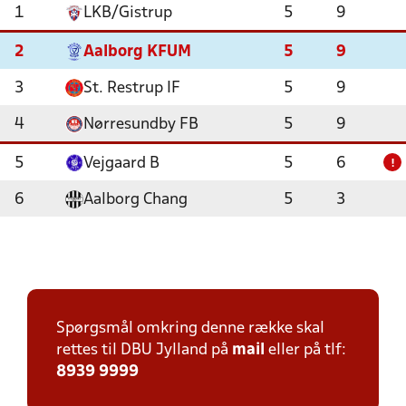
1
LKB/Gistrup
5
9
2
Aalborg KFUM
5
9
3
St. Restrup IF
5
9
4
Nørresundby FB
5
9
5
Vejgaard B
5
6
!
6
Aalborg Chang
5
3
Spørgsmål omkring denne række skal
rettes til DBU Jylland på
mail
eller på tlf:
8939 9999