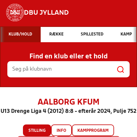
DBU JYLLAND
Hvad vil du søge efter?
KLUB/HOLD
RÆKKE
SPILLESTED
KAMP
INDHOLD OG NYHEDER
Find en klub eller et hold
STILLINGER, RESULTATER, KLUBBER OG
HOLD
AALBORG KFUM
U13 Drenge Liga 4 (2012) 8:8 - efterår 2024, Pulje 752
STILLING
INFO
KAMPPROGRAM