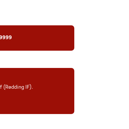
 9999
ff (Rødding IF).