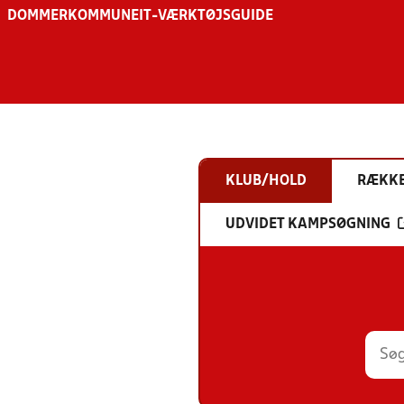
DOMMER
KOMMUNE
IT-VÆRKTØJSGUIDE
KLUB/HOLD
RÆKK
UDVIDET KAMPSØGNING