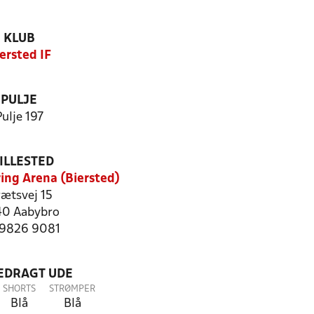
KLUB
ersted IF
PULJE
Pulje 197
ILLESTED
ing Arena (Biersted)
rætsvej 15
0 Aabybro
: 9826 9081
LEDRAGT UDE
SHORTS
STRØMPER
Blå
Blå