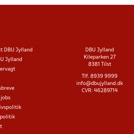
t DBU Jylland
DBU Jylland
Kileparken 27
U Jylland
8381 Tilst
rvagt
Tlf. 8939 9999
info@dbujylland.dk
sbreve
CVR: 46289714
 jobs
ivspolitik
politik
t