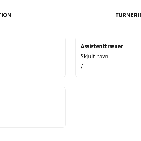
TION
TURNERI
Assistenttræner
Skjult navn
/