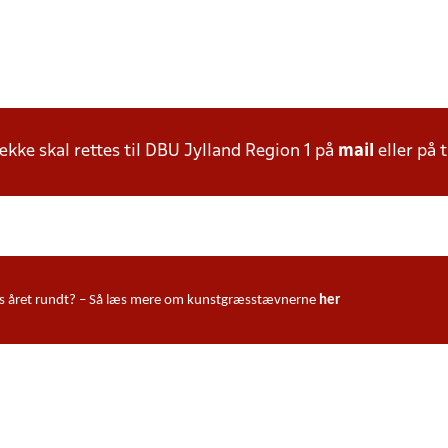
ke skal rettes til DBU Jylland Region 1 på
mail
eller på t
ndørs året rundt? – Så læs mere om kunstgræsstævnerne
her