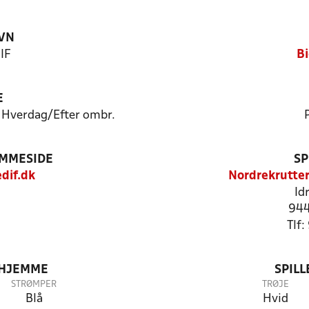
VN
 IF
Bi
E
- Hverdag/Efter ombr.
EMMESIDE
SP
dif.dk
Nordrekrutter
Id
944
Tlf
 HJEMME
SPIL
STRØMPER
TRØJE
Blå
Hvid