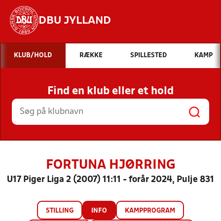
DBU JYLLAND
Hvad vil du søge efter?
KLUB/HOLD
RÆKKE
SPILLESTED
KAMP
INDHOLD OG NYHEDER
Find en klub eller et hold
STILLINGER, RESULTATER, KLUBBER OG
HOLD
FORTUNA HJØRRING
U17 Piger Liga 2 (2007) 11:11 - forår 2024, Pulje 831
STILLING
INFO
KAMPPROGRAM