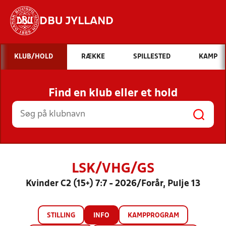
DBU JYLLAND
Hvad vil du søge efter?
KLUB/HOLD
RÆKKE
SPILLESTED
KAMP
INDHOLD OG NYHEDER
Find en klub eller et hold
STILLINGER, RESULTATER, KLUBBER OG
HOLD
LSK/VHG/GS
Kvinder C2 (15+) 7:7 - 2026/Forår, Pulje 13
STILLING
INFO
KAMPPROGRAM