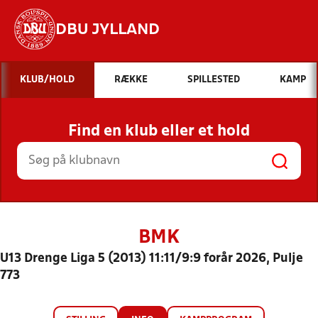
DBU JYLLAND
Hvad vil du søge efter?
KLUB/HOLD
RÆKKE
SPILLESTED
KAMP
INDHOLD OG NYHEDER
Find en klub eller et hold
STILLINGER, RESULTATER, KLUBBER OG
HOLD
BMK
U13 Drenge Liga 5 (2013) 11:11/9:9 forår 2026, Pulje
773