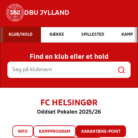
DBU JYLLAND
Hvad vil du søge efter?
KLUB/HOLD
RÆKKE
SPILLESTED
KAMP
INDHOLD OG NYHEDER
Find en klub eller et hold
STILLINGER, RESULTATER, KLUBBER OG
HOLD
FC HELSINGØR
Oddset Pokalen 2025/26
INFO
KAMPPROGRAM
KARANTÆNE-POINT