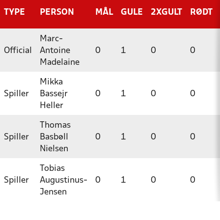
TYPE
PERSON
MÅL
GULE
2XGULT
RØDT
Marc-
Official
Antoine
0
1
0
0
Madelaine
Mikka
Spiller
Bassejr
0
1
0
0
Heller
Thomas
Spiller
Basbøll
0
1
0
0
Nielsen
Tobias
Spiller
Augustinus-
0
1
0
0
Jensen